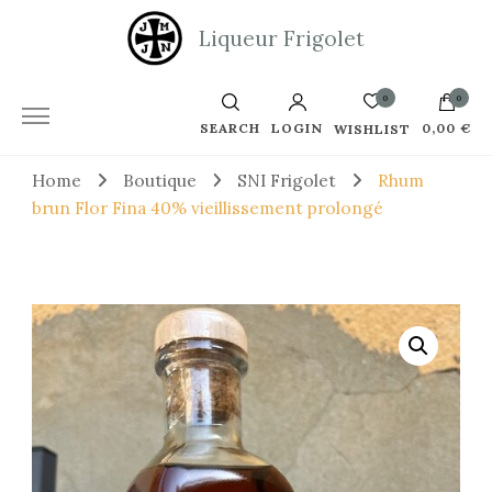
Liqueur Frigolet
0
0
SEARCH
LOGIN
0,00 €
WISHLIST
Home
Boutique
SNI Frigolet
Rhum
Votre panier est vide.
brun Flor Fina 40% vieillissement prolongé