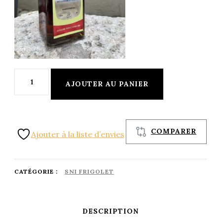
quantité
AJOUTER AU PANIER
de
Rhum
brun
COMPARER
Ajouter à la liste d’envies
Flor
Fina
40%
CATÉGORIE :
SNI FRIGOLET
vieillissement
prolongé
DESCRIPTION