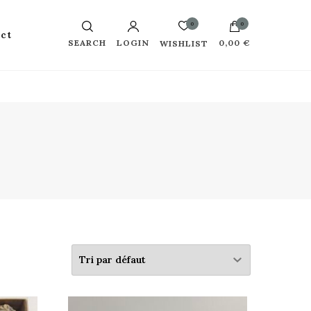
0
0
ct
SEARCH
LOGIN
0,00 €
WISHLIST
Votre panier est vide.