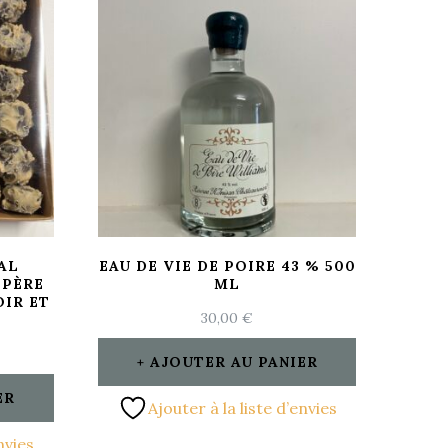
AL
EAU DE VIE DE POIRE 43 % 500
 PÈRE
ML
IR ET
30,00
€
AJOUTER AU PANIER
ER
Ajouter à la liste d’envies
nvies