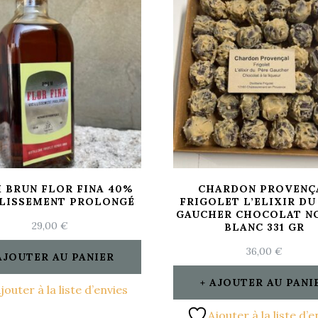
 BRUN FLOR FINA 40%
CHARDON PROVENÇ
LLISSEMENT PROLONGÉ
FRIGOLET L’ELIXIR DU
GAUCHER CHOCOLAT NO
29,00
€
BLANC 331 GR
36,00
€
AJOUTER AU PANIER
AJOUTER AU PANI
jouter à la liste d’envies
Ajouter à la liste d’e