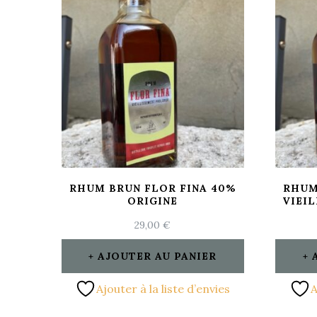
RHUM BRUN FLOR FINA 40%
RHUM
ORIGINE
VIEI
29,00
€
AJOUTER AU PANIER
Ajouter à la liste d’envies
A