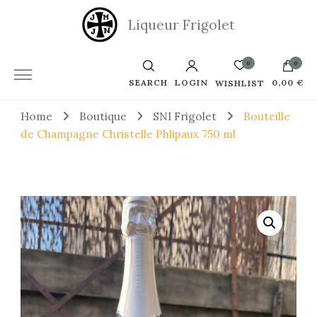
Liqueur Frigolet
0
0
SEARCH
LOGIN
0,00 €
WISHLIST
Home
Boutique
SNI Frigolet
Bouteille
Votre panier est vide.
de Champagne Christelle Phlipaux 750 ml