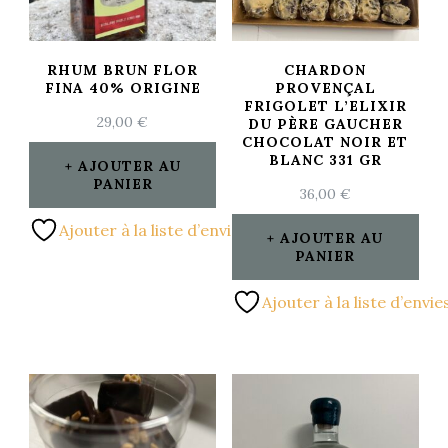
RHUM BRUN FLOR
CHARDON
FINA 40% ORIGINE
PROVENÇAL
FRIGOLET L’ELIXIR
29,00
€
DU PÈRE GAUCHER
CHOCOLAT NOIR ET
BLANC 331 GR
AJOUTER AU
PANIER
36,00
€
Ajouter à la liste d’envies
AJOUTER AU
PANIER
Ajouter à la liste d’envie